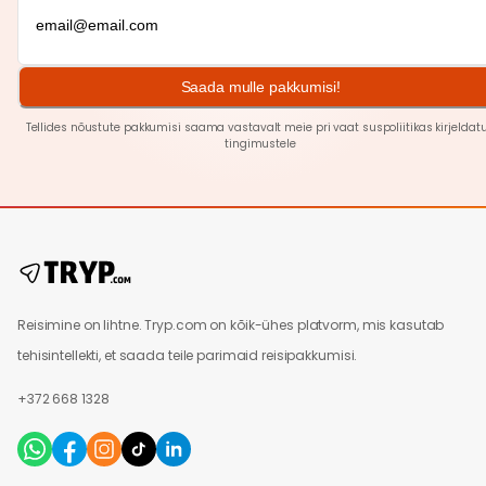
Saada mulle pakkumisi!
Tellides nõustute pakkumisi saama vastavalt meie pri
vaat
suspoliitikas kirjeldat
tingimustele
Reisimine on lihtne. Tryp.com on kõik-ühes platvorm, mis kasutab
tehisintellekti, et saada teile parimaid reisipakkumisi.
+372 668 1328