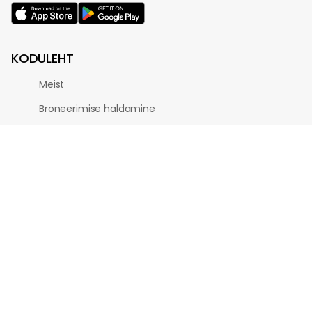
KODULEHT
Meist
Broneerimise haldamine
Blogi
Kinkekaart
Partnerid
Profiil
AVASTA
jätkusuutlik
Nädalavahetus