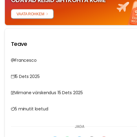
ODAVAD REISID SIHTKOHTA ROME
VAATA ROHKEM
Teave
Francesco
15 Dets 2025
Viimane värskendus 15 Dets 2025
5 minutit loetud
JAGA