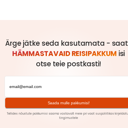
Ärge jätke seda kasutamata - saa
HÄMMASTAVAID REISIPAKKUM
isi
otse teie postkasti!
Saada mulle pakkumisi!
Tellides nõustute pakkumisi saama vastavalt meie pri
vaat
suspoliitikas kirjeldat
tingimustele