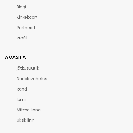
Blogi
Kinkekaart
Partnerid
Profiil
AVASTA
jätkusuutlik
Nädalavahetus
Rand
lumi
Mitme linna
Üksik linn