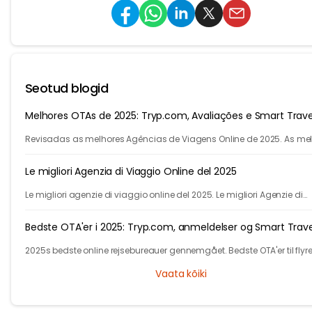
Seotud blogid
Melhores OTAs de 2025: Tryp.com, Avaliações e Smart Trave
Revisadas as melhores Agências de Viagens Online de 2025. As me
agencias para voos e hotéis. Descubra como a IA do Tryp.com leva
viagens mais baratas.
Le migliori Agenzia di Viaggio Online del 2025
Le migliori agenzie di viaggio online del 2025. Le migliori Agenzie di
Viaggio online per voli, autobus, treni e hotel. Scopri di più su Tryp.co
Bedste OTA'er i 2025: Tryp.com, anmeldelser og Smart Trave
2025s bedste online rejsebureauer gennemgået. Bedste OTA'er til flyrej
hoteller og multi-city. Tryp.coms AI fører til smartere og billigere ture.
Vaata kõiki