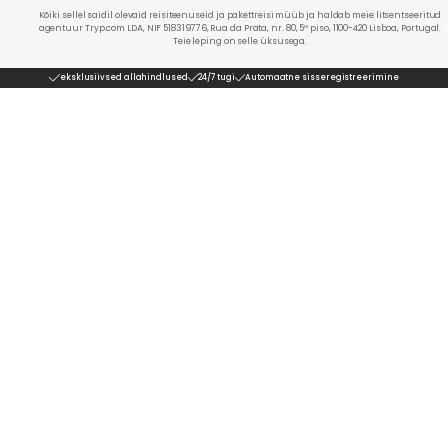
Kõiki sellel saidil olevaid reisiteenuseid ja pakettreisi müüb ja haldab meie litsentseeritud
agentuur Tryp.com LDA, NIF 518319776, Rua da Prata, nr. 80, 5º piso, 1100-420 Lisboa, Portugal.
Teie leping on selle üksusega.
eksklusiivsed allahindlused
24/7 tugi
Automaatne sisseregistreerimine