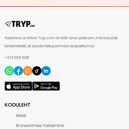
Reisimine on lihtne. Tryp.com on kõik-ühes platvorm, mis kasutab
tehisintellekti, et saada teile parimaid reisipakkumisi.
+372 668 1328
KODULEHT
Meist
Broneerimise haldamine