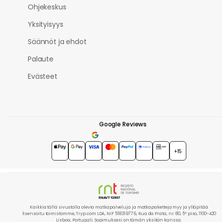
Ohjekeskus
Yksityisyys
Säännöt ja ehdot
Palaute
Evästeet
Google Reviews
4.7
★★★★★
+15
Kaikkia tällä sivustolla olevia matkapalveluja ja matkapaketteja myy ja ylläpitää
lisensoitu toimistomme, Tryp.com LDA, NIF 518319776, Rua da Prata, nr. 80, 5º piso, 1100-420
Lisboa, Portugali. Sopimuksesi on tämän yksikön kanssa.