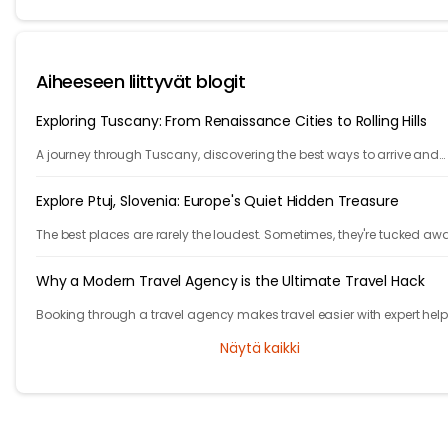
Aiheeseen liittyvät blogit
Exploring Tuscany: From Renaissance Cities to Rolling Hills
A journey through Tuscany, discovering the best ways to arrive and
exploring timeless cities, medieval towns, and breathtaking countrys
Explore Ptuj, Slovenia: Europe's Quiet Hidden Treasure
The best places are rarely the loudest. Sometimes, they're tucked aw
behind winding roads, hidden from the tourist maps, waiting patientl
travelers.
Why a Modern Travel Agency is the Ultimate Travel Hack
Booking through a travel agency makes travel easier with expert help
better prices, and convenient trip management.
Näytä kaikki