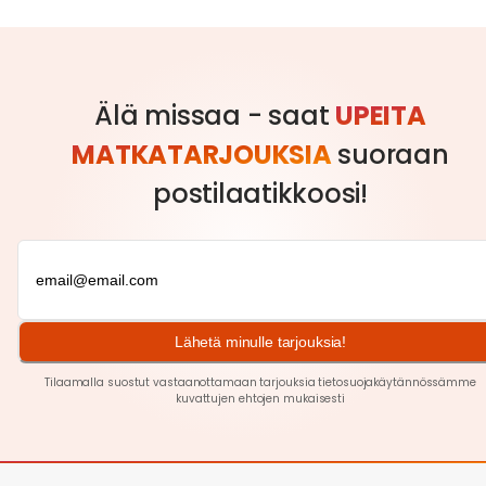
Älä missaa - saat
UPEITA
MATKATARJOUKSIA
suoraan
postilaatikkoosi!
Lähetä minulle tarjouksia!
Tilaamalla suostut vastaanottamaan tarjouksia tietosuojakäytännössämme
kuvattujen ehtojen
mukaisesti