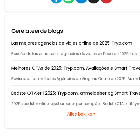
Gerelateerde blogs
Las mejores agencias de viajes online de 2025: Tryp.com
Reseña de las principales agencias de viajes en línea de 2025. Las
mejores agencias de viajes para vuelos, hoteles y varias ciudades.
Melhores OTAs de 2025: Tryp.com, Avaliações e Smart Trave
Revisadas as melhores Agências de Viagens Online de 2025. As me
agencias para voos e hotéis. Descubra como a IA do Tryp.com leva
viagens mais baratas.
Bedste OTA'er i 2025: Tryp.com, anmeldelser og Smart Trave
2025s bedste online rejsebureauer gennemgået. Bedste OTA'er til flyrej
hoteller og multi-city. Tryp.coms AI fører til smartere og billigere ture.
Alles bekijken