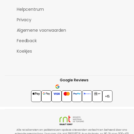
Helpcentrum
Privacy
Algemene voorwaarden
Feedback
Koekjes
Google Reviews
4.7
★★★★★
+15
Alle reisdiensten en pakketreizen op deze site worden verkocht en beheerd door ons
erkende agentschap, Tryp.com LDA, NIF 518319776, Rua da Prata, nr. 80, 5º piso, 1100-420