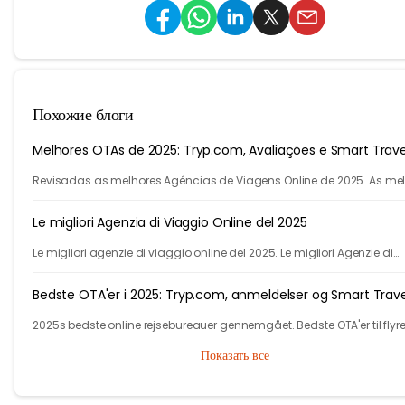
Похожие блоги
Melhores OTAs de 2025: Tryp.com, Avaliações e Smart Trave
Revisadas as melhores Agências de Viagens Online de 2025. As me
agencias para voos e hotéis. Descubra como a IA do Tryp.com leva
viagens mais baratas.
Le migliori Agenzia di Viaggio Online del 2025
Le migliori agenzie di viaggio online del 2025. Le migliori Agenzie di
Viaggio online per voli, autobus, treni e hotel. Scopri di più su Tryp.co
Bedste OTA'er i 2025: Tryp.com, anmeldelser og Smart Trave
2025s bedste online rejsebureauer gennemgået. Bedste OTA'er til flyrej
hoteller og multi-city. Tryp.coms AI fører til smartere og billigere ture.
Показать все