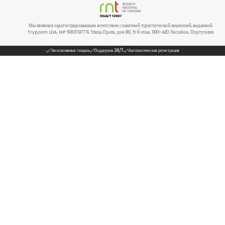
Мы являемся зарегистрированным агентством с пакетной туристической лицензией, выданной
Tryp.com LDA, NIF 518319776. Улица Прата, дом 80, 5-й этаж, 1100-420 Лиссабон, Португалия
Эксклюзивные скидки
Поддержка 24/7
Автоматическая регистрация