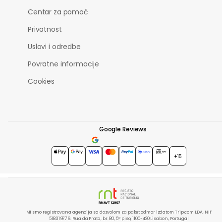
Centar za pomoć
Privatnost
Uslovi i odredbe
Povratne informacije
Cookies
Google Reviews
4.7
★★★★★
+15
Mi smo registrovana agencija sa dozvolom za paket odmor izdatom Trip.com LDA, NIF
518319776. Rua da Prata, br. 80, 5º piso, 1100-420 Lisabon, Portugal