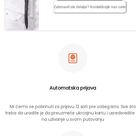
Pogledajte
Zaboravili ste detalje? Kontaktirajte nas ovde
sve važne
detalje
putovanja
na jednoj
stranici
Automatska prijava
Mi ćemo se pobrinuti za prijavu 12 sati pre vašeg leta. Sve što
treba da uradite je da preuzmete ukrcajnu kartu i usredsredite
na uživanje u svom putovanju