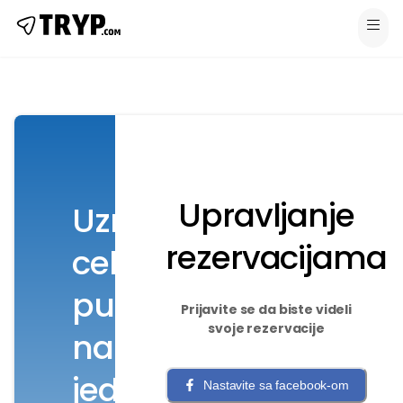
Upravljanje
Uzmite
rezervacijama
celo
putovanje
Prijavite se da biste videli
svoje rezervacije
na
jednom
Nastavite sa facebook-om