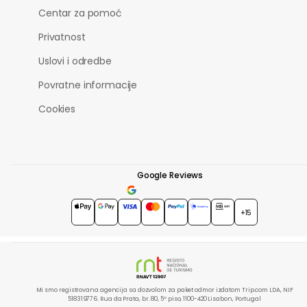
Centar za pomoć
Privatnost
Uslovi i odredbe
Povratne informacije
Cookies
Google Reviews
4.7
★★★★★
+15
Mi smo registrovana agencija sa dozvolom za paket odmor izdatom Trip.com LDA, NIF
518319776. Rua da Prata, br. 80, 5º piso, 1100-420 Lisabon, Portugal