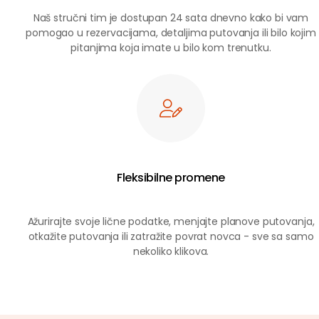
Naš stručni tim je dostupan 24 sata dnevno kako bi vam
pomogao u rezervacijama, detaljima putovanja ili bilo kojim
pitanjima koja imate u bilo kom trenutku.
Fleksibilne promene
Ažurirajte svoje lične podatke, menjajte planove putovanja,
otkažite putovanja ili zatražite povrat novca - sve sa samo
nekoliko klikova.