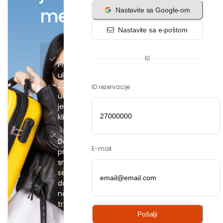
mestu!
Nastavite sa Google-om
Nastavite sa e-poštom
ILI
Pristupite
ulaznicama
za
ID rezervacije
ukrcavanje
jednim
klikom
Dodajte
E-mail
prtljag,
smeštaj,
sedišta i
dodatke
na
tržištu
Pošalji