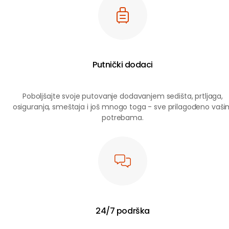
Putnički dodaci
Poboljšajte svoje putovanje dodavanjem sedišta, prtljaga,
osiguranja, smeštaja i još mnogo toga - sve prilagođeno vaš
potrebama.
24/7 podrška