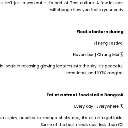
This isn’t just a workout - it’s part of Thai culture. A few 
will change how you feel in you
Float a lantern 
Yi Peng F
Join locals in releasing glowing lanterns into the sky. It’s pe
emotional, and 100% m
Eat at a street food stall in B
From spicy noodles to mango sticky rice, it’s all unforget
Some of the best meals cost less t