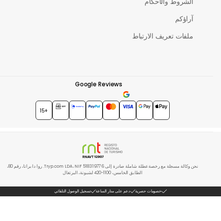
الشروط والأحكام
آراؤكم
ملفات تعريف الارتباط
Google Reviews
★★★★★
4.7
+15
نحن وكالة مسجلة مع رخصة عطلة شاملة صادرة إلى Tryp.com LDA، NIF 518319776. روا دا براتا، رقم 80،
الطابق الخامس، 1100-420 لشبونة، البرتغال
خصومات حصرية
دعم على مدار الساعة
تسجيل الوصول التلقائي