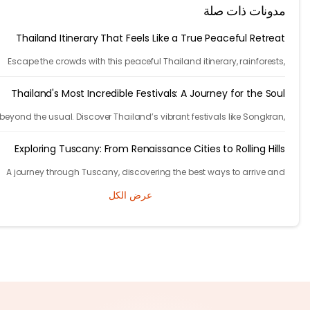
نات ذات صلة
Thailand Itinerary That Feels Like a True Peaceful Retr
Escape the crowds with this peaceful Thailand itinerary, rainfore
islands, crafts, and calm moments. Your serene adventure starts h
Thailand's Most Incredible Festivals: A Journey for the 
Go beyond the usual. Discover Thailand’s vibrant festivals like Songk
Loi Krathong and Yi Peng. Experience rich culture and lasting memo
with Tryp.
Exploring Tuscany: From Renaissance Cities to Rolling H
A journey through Tuscany, discovering the best ways to arrive
exploring timeless cities, medieval towns, and breathtaking countrys
عرض الكل