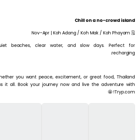
Chill on a no-crowd 
Quiet beaches, clear water, and slow days. Perfec
recha
Whether you want peace, excitement, or great food, Th
has it all. Book your journey now and live the adventur
🤩
Try