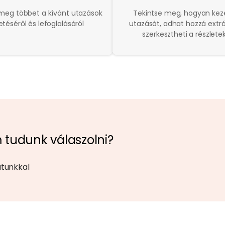
meg többet a kívánt utazások
Tekintse meg, hogyan keze
zetéséről és lefoglalásáról
utazását, adhat hozzá extr
szerkesztheti a részlete
 tudunk válaszolni?
atunkkal