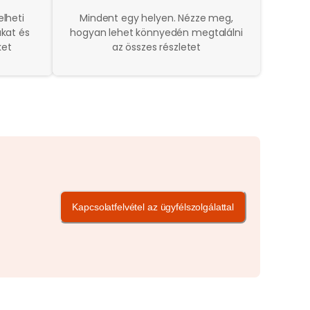
lheti
Mindent egy helyen. Nézze meg,
ákat és
hogyan lehet könnyedén megtalálni
ket
az összes részletet
Kapcsolatfelvétel az ügyfélszolgálattal