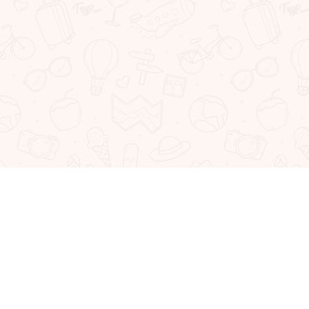
Tryp.com ble grunnlagt i Odense av seks ingeniørstudenter i midten a