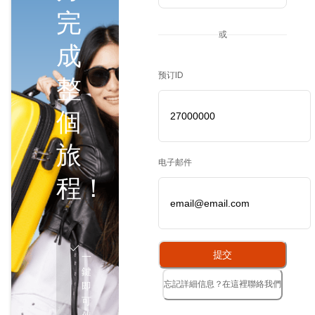
完
或
成
预订ID
整
個
旅
电子邮件
程！
提交
一
鍵
即
忘記詳細信息？在這裡聯絡我們
可