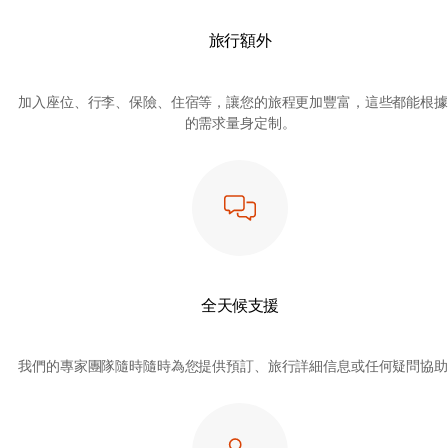
一
頁
旅行額外
中
查
看
加入座位、行李、保險、住宿等，讓您的旅程更加豐富，這些都能根據
所
的需求量身定制。
有
重
要
的
行
程
詳
細
信
全天候支援
息
我們的專家團隊隨時隨時為您提供預訂、旅行詳細信息或任何疑問協助