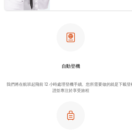
使
用
登
機
證
在市
場上
添加
行
李、
自動登機
住
宿、
座位
我們將在航班起飛前 12 小時處理登機手續。您所需要做的就是下載登
和其
證並專注於享受旅程
他額
外設
施
在
單