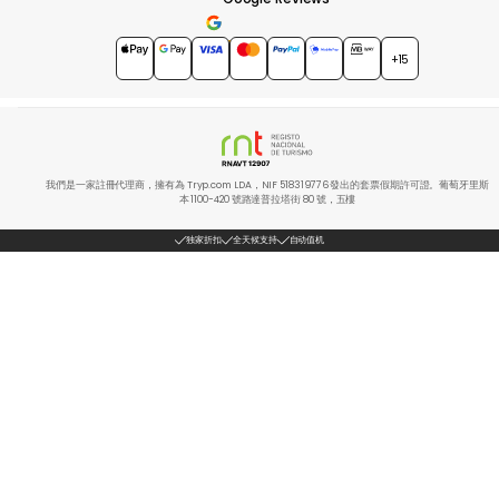
4.7
★★★★★
+15
我們是一家註冊代理商，擁有為 Tryp.com LDA，NIF 518319776 發出的套票假期許可證。葡萄牙里斯
本 1100-420 號路達普拉塔街 80 號，五樓
独家折扣
全天候支持
自动值机