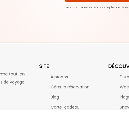
En vous inscrivant, vous acceptez de rece
SITE
DÉCOUV
orme tout-en-
À propos
Dura
res de voyage.
Gérer la réservation
Wee
Blog
Plag
Carte-cadeau
Sno
Partenaires
Multi
Profil
Vill