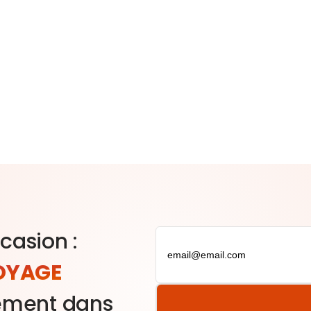
casion :
VOYAGE
ement dans