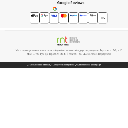
Google Reviews
4.7
★★★★★
+15
Ми є зареєстрованим агентством з ліцензією на пакетні відпустки, виданою Tryp.com LDA, NIF
518319776. Руа-да-Прата, № 80, 5-й поверх, 1100-420 Лісабон, Португалія
Ексклюзивні знижки
Цілодобова підтримка
Автоматична реєстрація