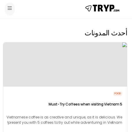
 المدونات
F
Vietnamese coffee is as creative and unique, as it is delicious.
present you with 5 coffees to try out while adventuring in Vietn