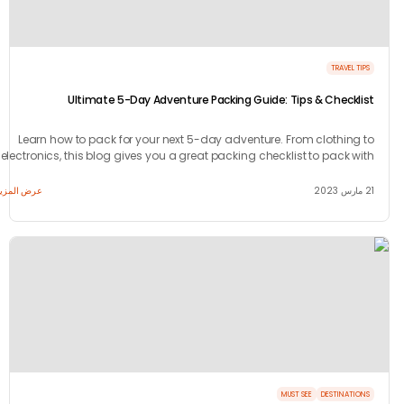
TRAVEL 
Ultimate 5-Day Adventure Packing Guide: Tips & Checkl
Learn how to pack for your next 5-day adventure. From clothing
electronics, this blog gives you a great packing checklist to pack w
ea
عرض المزيد
MUST SEE
DESTINATI