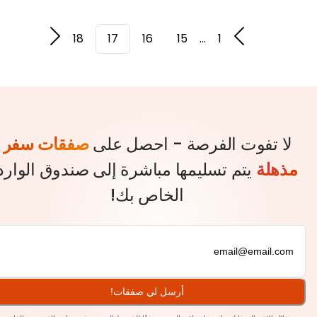
18
17
16
15
...
1
 تفوت الفرصة - احصل على
صفقات سفر
هلة
يتم تسليمها مباشرة إلى صندوق الوارد
الخاص بك!
أرسل لي صفقات!