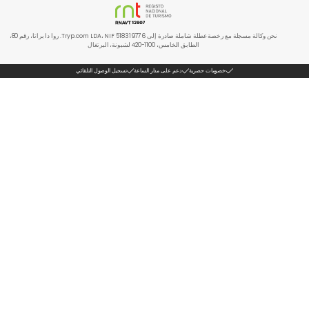
نحن وكالة مسجلة مع رخصة عطلة شاملة صادرة إلى Tryp.com LDA، NIF 518319776. روا دا براتا، رقم 80،
الطابق الخامس، 1100-420 لشبونة، البرتغال
خصومات حصرية
دعم على مدار الساعة
تسجيل الوصول التلقائي