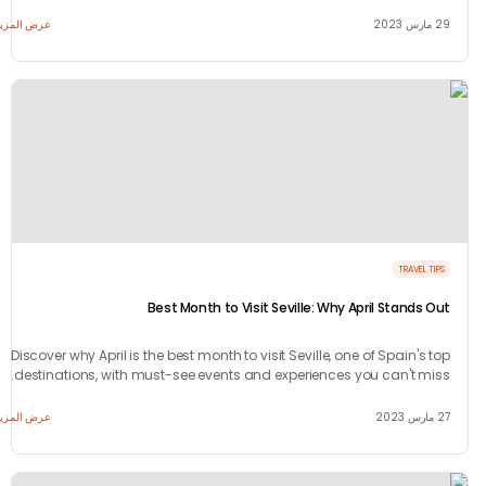
things you ne
عرض المزيد
TRAVEL 
Best Month to Visit Seville: Why April Stands 
Discover why April is the best month to visit Seville, one of Spain's
destinations, with must-see events and experiences you can't mi
عرض المزيد