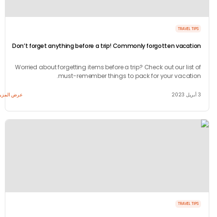
TRAVEL 
Don’t forget anything before a trip! Commonly forgotten vacat
it
Worried about forgetting items before a trip? Check out our list
must-remember things to pack for your vacati
عرض المزيد
TRAVEL 