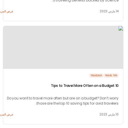
5 traveling benefits backed by scien
عرض المزيد
TRAVELING
TRAVEL 
Do you want to travel more often but are on a budget? Don’t wo
those are the top 10 saving tips for avid travel
عرض المزيد