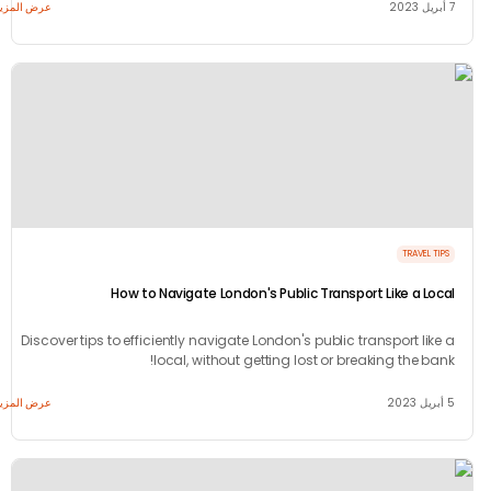
عرض المزيد
TRAVEL 
How to Navigate London's Public Transport Like a Lo
Discover tips to efficiently navigate London's public transport li
local, without getting lost or breaking the b
عرض المزيد