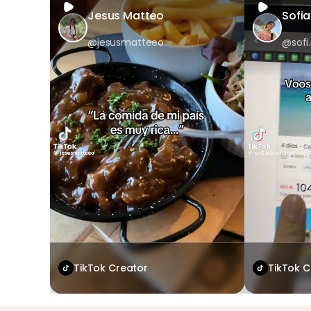
Jesus Matteo
Sofia
@jesusmatteeo
@sofi
TikTok Creator
TikTok C