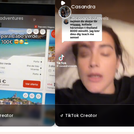
Casandra
.adventures
@casandratravels
reator
TikTok Creator