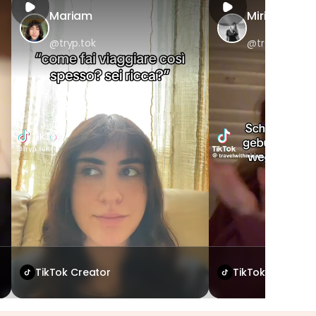
Mariam
Miriam
@tryp.tok
@travelwithm
TikTok Creator
TikTok Creator