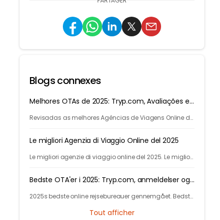
PARTAGER
Blogs connexes
Melhores OTAs de 2025: Tryp.com, Avaliações e
Smart Travel
Revisadas as melhores Agências de Viagens Online de
2025. As melhores agencias para voos e hotéis.
Descubra como a IA do Tryp.com leva a viagens mais
Le migliori Agenzia di Viaggio Online del 2025
baratas.
Le migliori agenzie di viaggio online del 2025. Le migliori
Agenzie di Viaggio online per voli, autobus, treni e hotel.
Scopri di più su Tryp.com.
Bedste OTA'er i 2025: Tryp.com, anmeldelser og
Smart Travel
2025s bedste online rejsebureauer gennemgået. Bedste
OTA'er til flyrejser, hoteller og multi-city. Tryp.coms AI
Tout afficher
fører til smartere og billigere ture.