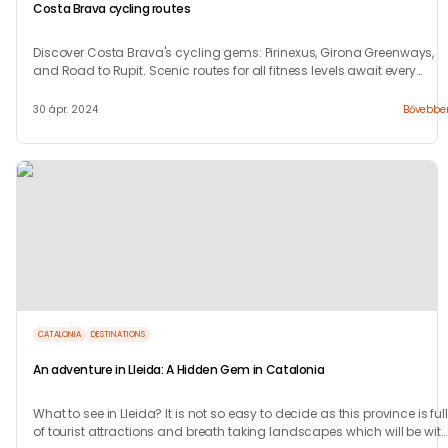
Costa Brava cycling routes
Discover Costa Brava's cycling gems: Pirinexus, Girona Greenways,
and Road to Rupit. Scenic routes for all fitness levels await every
cyclist!
30 ápr. 2024
Bővebbe
CATALONIA
DESTINATIONS
An adventure in Lleida: A Hidden Gem in Catalonia
What to see in Lleida? It is not so easy to decide as this province is full
of tourist attractions and breath taking landscapes which will be wit