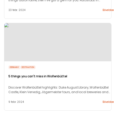
things automotive, then I've got a gem for you: Autostadt in
Wolfsburg, Germany.
23 febr. 2024
Bővebbe
GERMANY
DESTINATION
5 things you can't miss in Wolfenbüttel
Discover Wolfenbüttel highlights: Duke August Library, Wolfenbüttel
Castle, Klein Venedig, Jägermeister tours, and local breweries and
cafes.
9 febr. 2024
Bővebbe