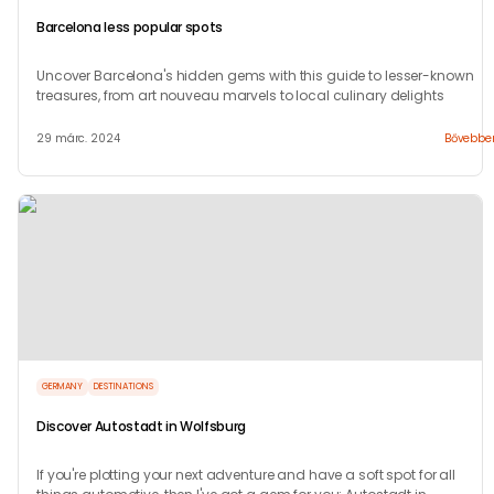
Barcelona less popular spots
Uncover Barcelona's hidden gems with this guide to lesser-known
treasures, from art nouveau marvels to local culinary delights
29 márc. 2024
Bővebbe
GERMANY
DESTINATIONS
Discover Autostadt in Wolfsburg
If you're plotting your next adventure and have a soft spot for all