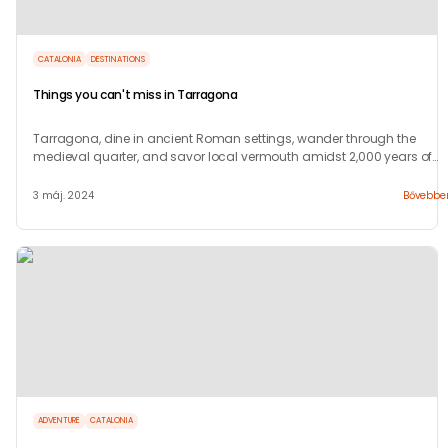
CATALONIA
DESTINATIONS
Things you can't miss in Tarragona
Tarragona, dine in ancient Roman settings, wander through the
medieval quarter, and savor local vermouth amidst 2,000 years of
heritage.
3 máj. 2024
Bővebbe
ADVENTURE
CATALONIA