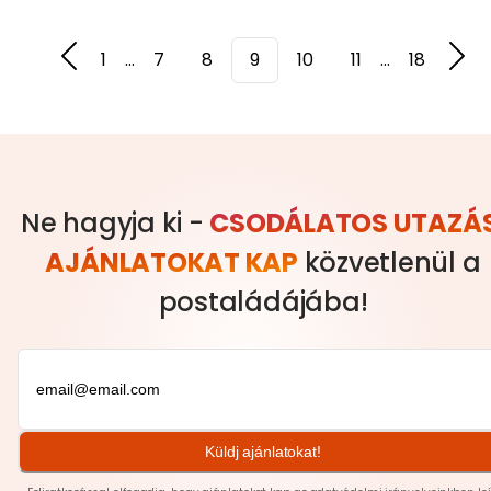
1
...
7
8
9
10
11
...
18
Ne hagyja ki -
CSODÁLATOS UTAZÁS
AJÁNLATOKAT KAP
közvetlenül a
postaládájába!
Küldj ajánlatokat!