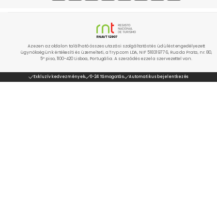
Az ezen az oldalon található összes utazási szolgáltatást és üdülést engedélyezett
ügynökségünk értékesíti és üzemelteti, a Tryp.com LDA, NIF 518319776, Rua da Prata, nr. 80,
5º piso, 1100-420 Lisboa, Portugália. A szerződés ezzel a szervezettel van.
Exkluzív kedvezmények
0-24 Támogatás
Automatikus bejelentkezés