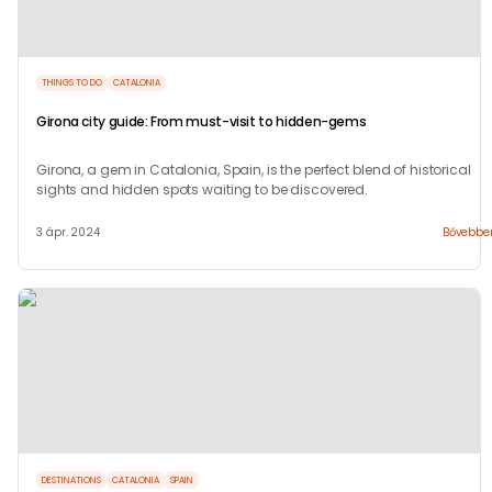
THINGS TO DO
CATALONIA
Girona city guide: From must-visit to hidden-gems
Girona, a gem in Catalonia, Spain, is the perfect blend of historical
sights and hidden spots waiting to be discovered.
3 ápr. 2024
Bővebbe
DESTINATIONS
CATALONIA
SPAIN