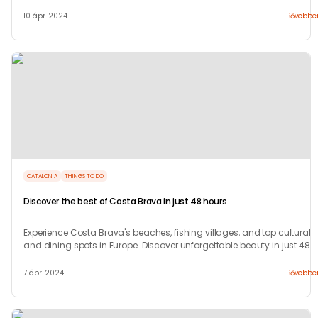
you forever.
10 ápr. 2024
Bővebbe
CATALONIA
THINGS TO DO
Discover the best of Costa Brava in just 48 hours
Experience Costa Brava's beaches, fishing villages, and top cultural
and dining spots in Europe. Discover unforgettable beauty in just 48
hours.
7 ápr. 2024
Bővebbe