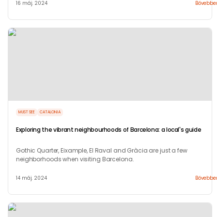
16 máj. 2024
Bővebbe
MUST SEE
CATALONIA
Exploring the vibrant neighbourhoods of Barcelona: a local's guide
Gothic Quarter, Eixample, El Raval and Gràcia are just a few
neighborhoods when visiting Barcelona.
14 máj. 2024
Bővebbe