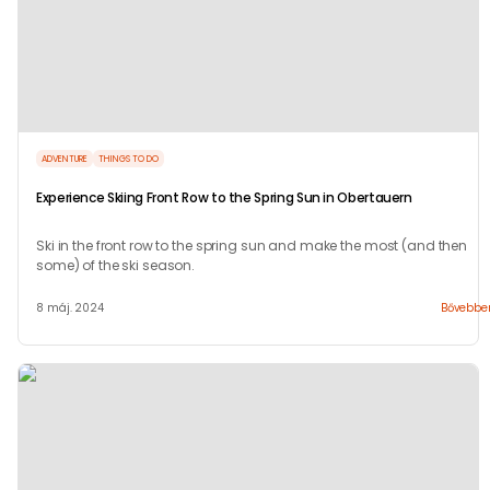
ADVENTURE
THINGS TO DO
Experience Skiing Front Row to the Spring Sun in Obertauern
Ski in the front row to the spring sun and make the most (and then
some) of the ski season.
8 máj. 2024
Bővebbe