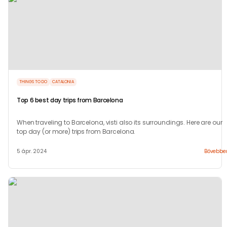
THINGS TO DO
CATALONIA
Top 6 best day trips from Barcelona
When traveling to Barcelona, visti also its surroundings. Here are our
top day (or more) trips from Barcelona.
5 ápr. 2024
Bővebbe