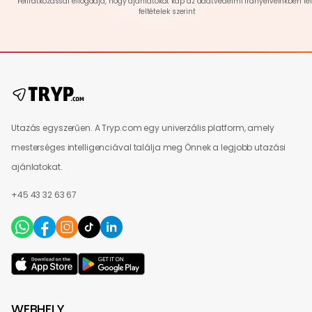
Feliratkozással elfogadja, hogy ajánlatokat kap az
adatvédelmi
irányelveinkben leí
feltételek szerint
Utazás egyszerűen. A Tryp.com egy univerzális platform, amely
mesterséges intelligenciával találja meg Önnek a legjobb utazási
ajánlatokat.
+45 43 32 63 67
WEBHELY